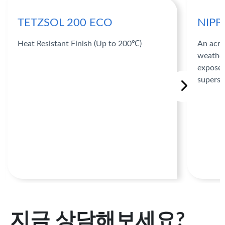
TETZSOL 200 ECO
NIPP
Heat Resistant Finish (Up to 200℃)
An acry
weather
exposed
superst
지금 상담해보세요?