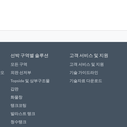
선박 구역별 솔루션
고객 서비스 및 지원
모든 구역
고객 서비스 및 지원
방오
외판 선저부
기술 가이드라인
Topside 및 상부구조물
기술자료 다운로드
갑판
화물창
탱크코팅
발라스트 탱크
청수탱크