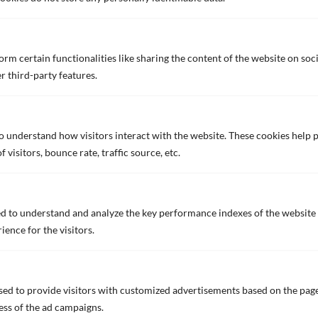
지금 상담해보세요?
rm certain functionalities like sharing the content of the website on soc
귀사의 자산 보호를 위해 어떤 솔루션을 제공할 수 있는지
r third-party features.
지금 바로 상담해 보세요.
문의하기
to understand how visitors interact with the website. These cookies help
visitors, bounce rate, traffic source, etc.
혁신
d to understand and analyze the key performance indexes of the website 
혁신
ience for the visitors.
Biocide Free 자가 마모형 방오
도료
연비 절감
ed to provide visitors with customized advertisements based on the page
선체 성능
ess of the ad campaigns.