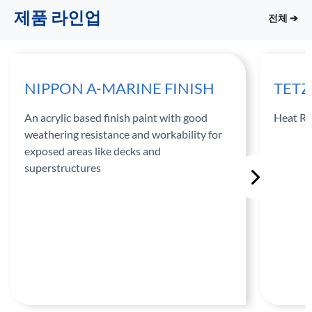
제품 라인업
전체 ➔
NIPPON A-MARINE FINISH
TETZ
An acrylic based finish paint with good
Heat Re
weathering resistance and workability for
exposed areas like decks and
superstructures