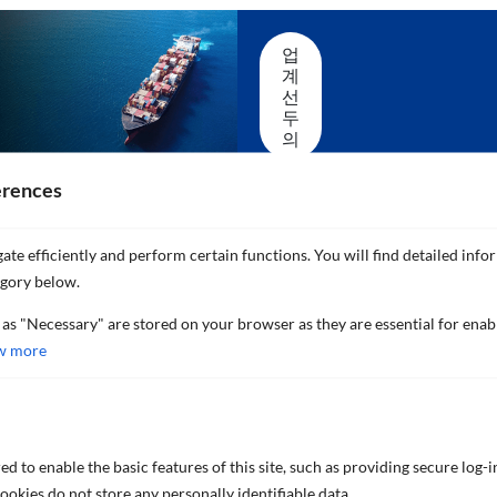
업
계
선
두
의
erences
서비스 및
지원
ate efficiently and perform certain functions. You will find detailed info
egory below.
전세계 어디에도 지원을 받
을 수 있는 우리의 글로벌 네
 as "Necessary" are stored on your browser as they are essential for enab
트워크를 확인하세요
w more
더 보기
d to enable the basic features of this site, such as providing secure log-i
okies do not store any personally identifiable data.