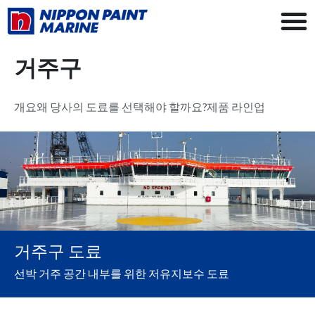
거주구
개요
왜 당사의 도료를 선택해야 할까요?
제품 라인업
거주구 도료
선박 거주 공간 내부를 위한 저유지보수 도료