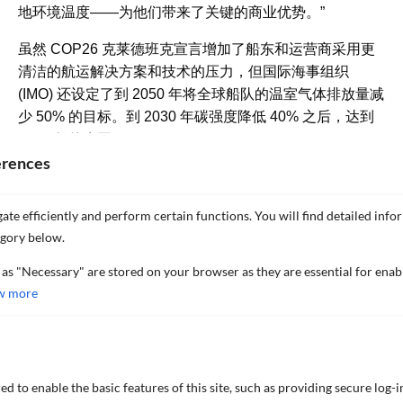
地环境温度——为他们带来了关键的商业优势。”
虽然 COP26 克莱德班克宣言增加了船东和运营商采用更
清洁的航运解决方案和技术的压力，但国际海事组织
(IMO) 还设定了到 2050 年将全球船队的温室气体排放量减
少 50% 的目标。到 2030 年碳强度降低 40% 之后，达到
2008 年的水平。
erences
作为实现这一目标的努力的一部分，IMO 推出了现有船舶
能效指数 (EEXI) 和碳强度计算器 (CIC)，于 2023 年 1 月
ate efficiently and perform certain functions. You will find detailed info
1 日生效。
egory below.
对于 Nippon Paint Marine 而言，任何船东的监管和商业
 as "Necessary" are stored on your browser as they are essential for enab
需求都很明确：“通过使用先进的防污涂料来提高燃油效率
w more
将提高竞争力并减少对环境的影响。越来越严格的法规的
执行要求船舶运营商加大赌注，以遵守即将生效的许多法
规。投资绿色技术将帮助他们节省成本并保护环境。保持
干净的船体是前进的方向，”Phua 说。
d to enable the basic features of this site, such as providing secure log-i