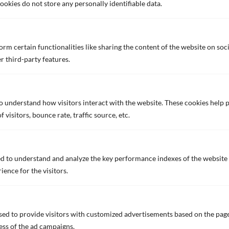
okies do not store any personally identifiable data.
DISCOVER MORE NEWS AND
rm certain functionalities like sharing the content of the website on soc
INSIGHTS
r third-party features.
Explore the latest news from our company.
VIEW ALL NEWS
to understand how visitors interact with the website. These cookies help
visitors, bounce rate, traffic source, etc.
创新
d to understand and analyze the key performance indexes of the website 
ience for the visitors.
创新
无生物抑制剂自抛光防污涂料
降低油耗
ed to provide visitors with customized advertisements based on the page
船体性能
ess of the ad campaigns.