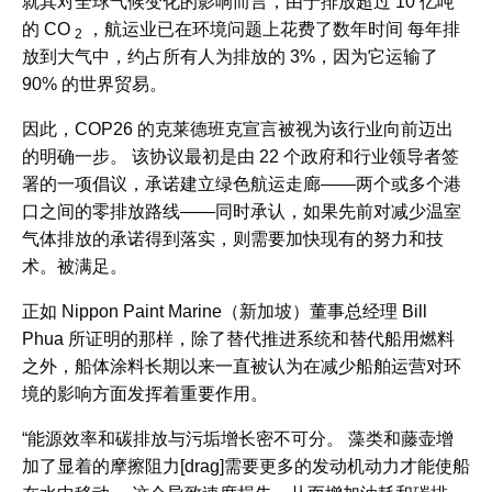
就其对全球气候变化的影响而言，由于排放超过 10 亿吨
的 CO
，航运业已在环境问题上花费了数年时间 每年排
2
放到大气中，约占所有人为排放的 3%，因为它运输了
90% 的世界贸易。
因此，COP26 的克莱德班克宣言被视为该行业向前迈出
的明确一步。 该协议最初是由 22 个政府和行业领导者签
署的一项倡议，承诺建立绿色航运走廊——两个或多个港
口之间的零排放路线——同时承认，如果先前对减少温室
气体排放的承诺得到落实，则需要加快现有的努力和技
术。被满足。
正如 Nippon Paint Marine（新加坡）董事总经理 Bill
Phua 所证明的那样，除了替代推进系统和替代船用燃料
之外，船体涂料长期以来一直被认为在减少船舶运营对环
境的影响方面发挥着重要作用。
“能源效率和碳排放与污垢增长密不可分。 藻类和藤壶增
加了显着的摩擦阻力[drag]需要更多的发动机动力才能使船