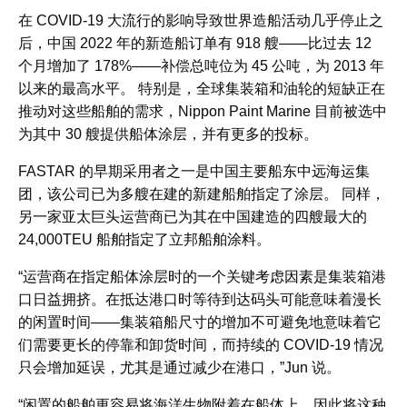
在 COVID-19 大流行的影响导致世界造船活动几乎停止之
后，中国 2022 年的新造船订单有 918 艘——比过去 12
个月增加了 178%——补偿总吨位为 45 公吨，为 2013 年
以来的最高水平。 特别是，全球集装箱和油轮的短缺正在
推动对这些船舶的需求，Nippon Paint Marine 目前被选中
为其中 30 艘提供船体涂层，并有更多的投标。
FASTAR 的早期采用者之一是中国主要船东中远海运集
团，该公司已为多艘在建的新建船舶指定了涂层。 同样，
另一家亚太巨头运营商已为其在中国建造的四艘最大的
24,000TEU 船舶指定了立邦船舶涂料。
“运营商在指定船体涂层时的一个关键考虑因素是集装箱港
口日益拥挤。在抵达港口时等待到达码头可能意味着漫长
的闲置时间——集装箱船尺寸的增加不可避免地意味着它
们需要更长的停靠和卸货时间，而持续的 COVID-19 情况
只会增加延误，尤其是通过减少在港口，”Jun 说。
“闲置的船舶更容易将海洋生物附着在船体上，因此将这种