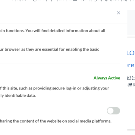
제품 라인업
in functions. You will find detailed information about all
r browser as they are essential for enabling the basic
ECOLOFLEX SPC 200
ECOLOF
(Reference No.: K)
(Refere
TBT가 없는 오리지널 SPC – 일본 도료
TBT가 없
Always Active
의 가수분해 SPC 기술 – 우수한 작업성
의 가수분해
 this site, such as providing secure log-in or adjusting your
y identifiable data.
sharing the content of the website on social media platforms,