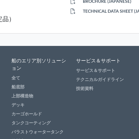
BROCHURE (JAPANESE)
TECHNICAL DATA SHEET (J
定品）
船のエリア別ソリューシ
サービス＆サポート
ョン
サービス＆サポート
全て
テクニカルガイドライン
船底部
技術資料
上部構造物
デッキ
カーゴホールド
タンクコーティング
バラストウォータータンク