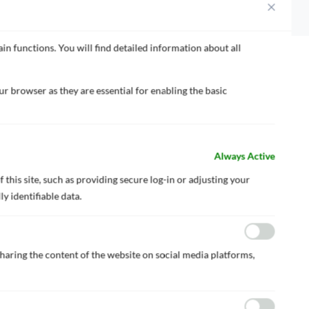
产品范围
in functions. You will find detailed information about all
ODEMARINE PF
r browser as they are essential for enabling the basic
水性环氧漆
• 水性系统
• 单包环氧树脂
Always Active
• 优异的A/C性能和耐久性
 this site, such as providing secure log-in or adjusting your
y identifiable data.
sharing the content of the website on social media platforms,