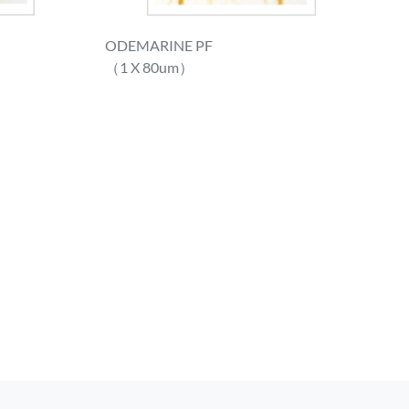
ODEMARINE PF
（1 X 80um）