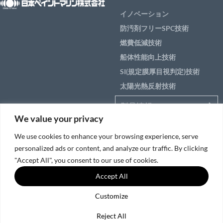
イノベーション
防汚剤フリーSPC技術
燃費低減技術
船体性能向上技術
SI(規定膜厚目視判定)技術
太陽光熱反射技術
製品情報
We value your privacy
アプリケーション
We use cookies to enhance your browsing experience, serve
船のエリア別ソリュー
personalized ads or content, and analyze our traffic. By clicking
ション
"Accept All", you consent to our use of cookies.
Accept All
サービス＆サポート
Customize
© 2026日本ペイントマリン(株)
ソーシャルメディアポリシー
|
クッキーとプライバシーポリシー
Reject All