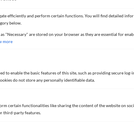
ate efficiently and perform certain functions. You will find detailed info
egory below.
 as "Necessary" are stored on your browser as they are essential for enab
w more
d to enable the basic features of this site, such as providing secure log-i
okies do not store any personally identifiable data.
小型漁船
➔
rm certain functionalities like sharing the content of the website on soc
r third-party features.