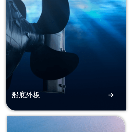
船底外板
➔