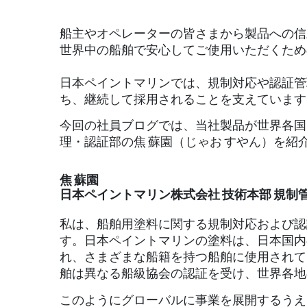
船主やオペレーターの皆さまから製品への信
世界中の船舶で安心してご使用いただくため
日本ペイントマリンでは、規制対応や認証管
ち、継続して採用されることを支えています
今回の社員ブログでは、当社製品が世界各国
理・認証部の焦 蘇園（じゃお すやん）を紹
焦 蘇園
日本ペイントマリン株式会社 技術本部 規制
私は、船舶用塗料に関する規制対応および認
す。日本ペイントマリンの塗料は、日本国内
れ、さまざまな船籍を持つ船舶に使用されて
舶は異なる船級協会の認証を受け、世界各地
このようにグローバルに事業を展開するうえ