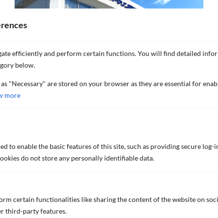
erences
ate efficiently and perform certain functions. You will find detailed info
egory below.
 as "Necessary" are stored on your browser as they are essential for enab
w more
2032, Gokan, Tamano, Okayama
706-0315, Japan
+81(863) 41-1526
d to enable the basic features of this site, such as providing secure log-i
okies do not store any personally identifiable data.
rm certain functionalities like sharing the content of the website on soc
r third-party features.