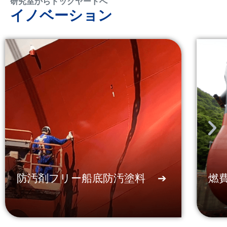
研究室からドックヤードへ
イノベーション
防汚剤フリー船底防汚塗料
➔
燃