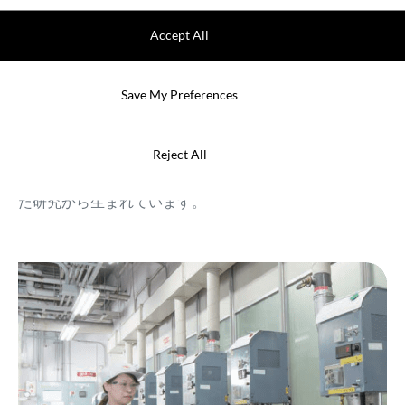
海評価技術センターを設置し、海洋生物の増殖や付
Accept All
着、その防止に関する基礎研究を積み重ねてきまし
た。
その成果として、1991年には世界で初めて錫を含まな
Save My Preferences
い加水分解型船底防汚塗料を開発し、船体の汚損を抑
えるとともに、海洋環境の保全にも貢献してきまし
Reject All
た。また、世界初の低摩擦型船底防汚塗料や、世界で
唯一の防汚剤を使用しない加水分解型塗料も、こうし
た研究から生まれています。