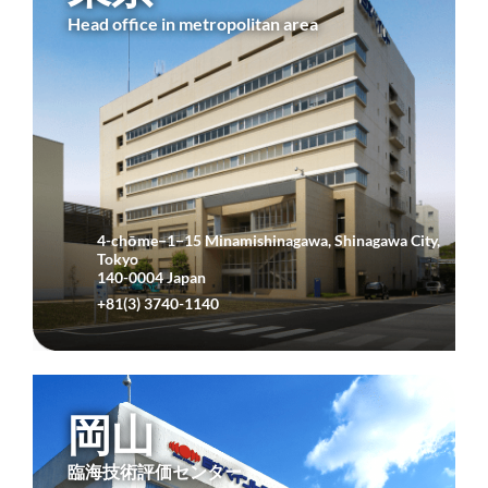
Head office in metropolitan area
4-chōme−1−15 Minamishinagawa, Shinagawa City,
Tokyo
140-0004 Japan
+81(3) 3740-1140
岡山
臨海技術評価センター