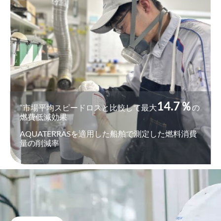
14.7％
“市場平均スピードロスと比較して最大
の
燃費低減効果
AQUATERRASを適用した船舶で測定した燃料消費
量の削減率