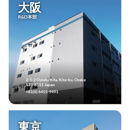
大阪
R&D本部
2-1-2 Oyodo Kita, Kita-ku, Osaka
531-8511 Japan
+81(6) 6455-9491
東京