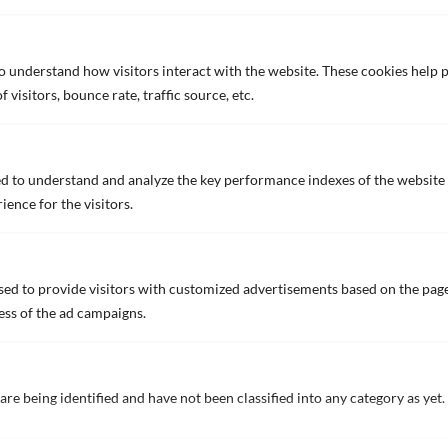
to understand how visitors interact with the website. These cookies help
visitors, bounce rate, traffic source, etc.
新しい船底防汚塗料を開発するためには、海洋生物の生
態や生理、付着の仕組みについての詳細な研究が欠かせ
ません。私たちは、各生物の付着や成長のわずかな違い
d to understand and analyze the key performance indexes of the website 
まで深く理解し、評価しています。こうした知見を生か
ience for the visitors.
し、「リバースエンジニアリング」という従来の発想に
とらわれない新たな手法を取り入れることで、さまざま
な課題の解決に取り組んでいます。
ed to provide visitors with customized advertisements based on the page
ess of the ad campaigns.
基礎研究・開発
船底防汚塗料の開発には、海洋生物の生態や付着の仕
are being identified and have not been classified into any category as yet.
組みに関する深い研究が欠かせません。日本ペイント
マリンは、船舶用塗料メーカーとして世界で初めて臨