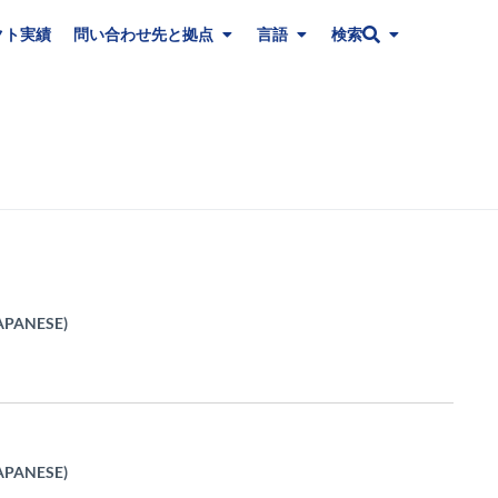
クト実績
問い合わせ先と拠点
言語
検索
APANESE)
APANESE)