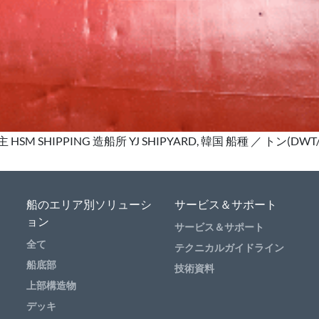
SM SHIPPING 造船所 YJ SHIPYARD, 韓国 船種 ／ トン(DW
船のエリア別ソリューシ
サービス＆サポート
ョン
サービス＆サポート
全て
テクニカルガイドライン
船底部
技術資料
上部構造物
デッキ