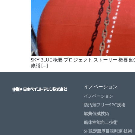
SKY BLUE 概要 プロジェクト ストーリー 概要 船主 H
修繕 […]
イノベーション
イノベーション
防汚剤フリーSPC技術
燃費低減技術
船体性能向上技術
SI(規定膜厚目視判定)技術