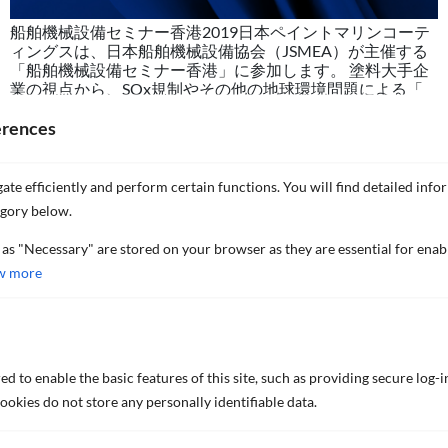
船舶機械設備セミナー香港2019日本ペイントマリンコーテ
ィングスは、日本船舶機械設備協会（JSMEA）が主催する
「船舶機械設備セミナー香港」に参加します。 塗料大手企
業の視点から、SOx規制やその他の地球環境問題による「
[…]
erences
イノベーション
ate efficiently and perform certain functions. You will find detailed info
egory below.
イノベーション
 as "Necessary" are stored on your browser as they are essential for enab
防汚剤フリーSPC技術
w more
燃費低減技術
船体性能向上技術
SI(規定膜厚目視判定)技術
太陽光熱反射技術
d to enable the basic features of this site, such as providing secure log-i
okies do not store any personally identifiable data.
製品情報
We value your privacy