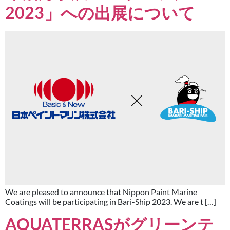
2023」への出展について
We are pleased to announce that Nippon Paint Marine
Coatings will be participating in Bari-Ship 2023. We are t […]
AQUATERRASがグリーンテ