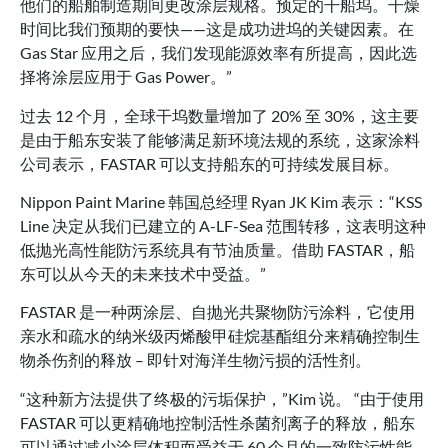
他们的船舶制造期间更改涂层规格。预定的干船坞。干燥
时间比我们预期的要快——这是成功进坞的关键因素。在
Gas Star 应用之后，我们发现能源效率有所提高，因此选
择将涂层应用于 Gas Power。”
过去 12 个月，全球干坞数量增加了 20% 至 30%，这主要
是由于船东安装了能够满足新环境法规的系统，这家涂料
公司表示，FASTAR 可以支持船东的可持续发展目标。
Nippon Paint Marine 韩国总经理 Ryan JK Kim 表示：“KSS
Line 决定从我们已建立的 A-LF-Sea 范围转移，这表明这种
低抛光高性能防污系统具有节油质量。借助 FASTAR，船
东可以从今天的未来技术中受益。”
FASTAR 是一种两涂层、自抛光共聚物防污涂料，它使用
亲水和疏水的纳米级丙烯酸甲硅烷基酯组分来精确控制生
物杀伤剂的释放 – 即针对海洋生物污损的活性剂。
“这种新方法提供了终极的污垢保护，”Kim 说。 “由于使用
FASTAR 可以更精确地控制活性杀菌剂离子的释放，船东
可以通过减少涂层体积而受益于 60 个月的一致防污性能