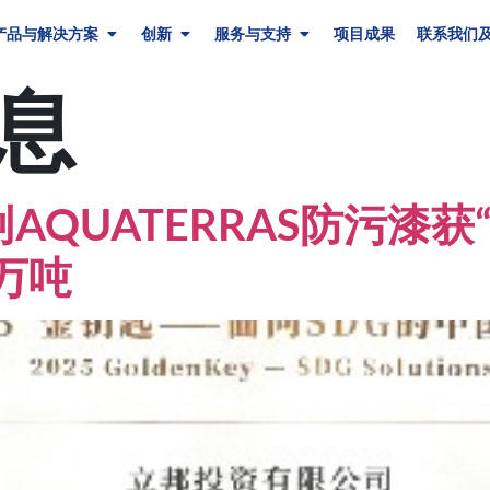
产品与解决方案
创新
服务与支持
项目成果
联系我们
息
QUATERRAS防污漆获
万吨